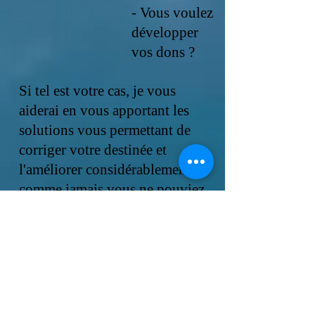
- Vous voulez
développer
vos dons ?
Si tel est votre cas, je vous
aiderai en vous apportant les
solutions vous permettant de
corriger votre destinée et
l'améliorer considérablement
comme jamais vous ne pouviez
le faire.
Je vous donnerai les clés pour
vous sortir de tous les pièges et
vous pourrez, ainsi, mener votre
vie dans les meilleures
conditions.