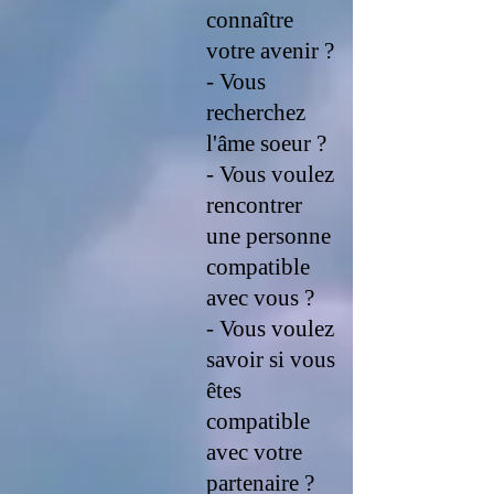
connaître
votre avenir ?
- Vous
recherchez
l'âme soeur ?
- Vous voulez
rencontrer
une personne
compatible
avec vous ?
- Vous voulez
savoir si vous
êtes
compatible
avec votre
partenaire ?