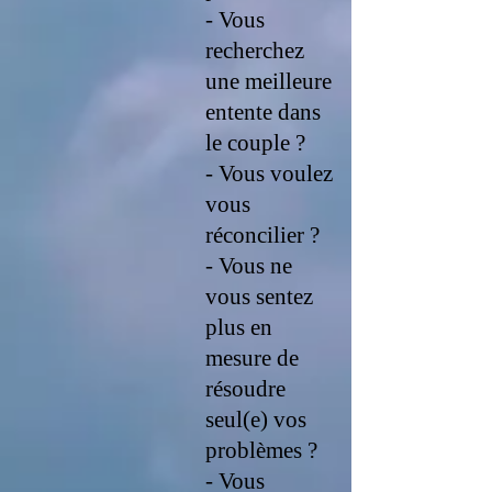
- Vous
recherchez
une meilleure
entente dans
le couple ?
- Vous voulez
vous
réconcilier ?
- Vous ne
vous sentez
plus en
mesure de
résoudre
seul(e) vos
problèmes ?
- Vous