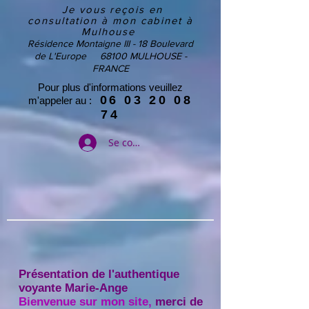
Je vous reç
ois en
consultation à mon cabinet à
Mulhouse
Résidence Montaigne III - 18 Boulevard
de L'Europe 68100 MULHOUSE -
FRANCE
Pour plus d'informations veuillez
06 03 20 08
m'appeler au :
74
Se connecter
Présentation de l'authentique
voyante Marie-Ange
Bienvenue sur mon site
,
merci de