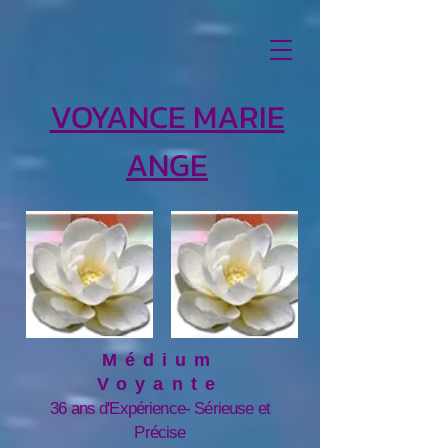
592137
VOYANCE MARIE
ANGE
Médium
Voyante
36 ans d'Expérience- Sérieuse et
Précise