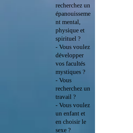
recherchez un
épanouisseme
nt mental,
physique et
spirituel ?
- Vous voulez
développer
vos facultés
mystiques ?
- Vous
recherchez un
travail ?
- Vous voulez
un enfant et
en choisir le
sexe ?