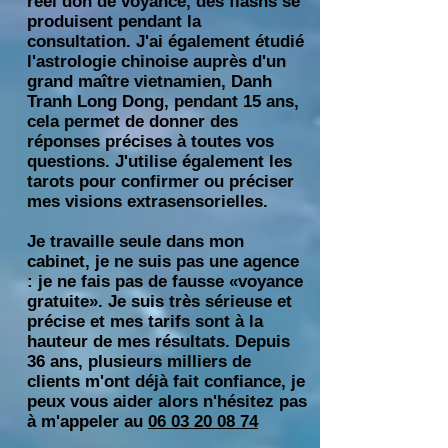
réel don de voyance, des flashs se
produisent pendant la
consultation. J'ai également étudié
l'astrologie chinoise auprès d'un
grand maître vietnamien, Danh
Tranh Long Dong, pendant 15 ans,
cela permet de donner
des
réponses précises à toutes vos
questions
. J'utilise également les
tarots pour confirmer ou préciser
mes
visions extrasensorielles
.
Je travaille seule dans mon
cabinet
, je ne suis pas une agence
: je ne fais pas de fausse «voyance
gratuite».
Je suis très sérieuse et
précise
et mes tarifs sont à la
hauteur de mes résultats. Depuis
36 ans, plusieurs milliers de
clients m'ont déjà fait confiance,
je
peux vous aider
alors n'hésitez pas
à m'appeler au
06 03 20 08 74